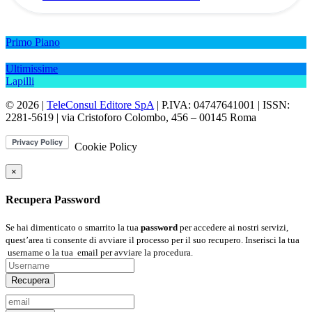
Primo Piano
Ultimissime
Lapilli
© 2026 |
TeleConsul Editore SpA
| P.IVA: 04747641001 | ISSN:
2281-5619
| via Cristoforo Colombo, 456 – 00145 Roma
Cookie Policy
×
Recupera Password
Se hai dimenticato o smarrito la tua
password
per accedere ai nostri servizi,
quest’area ti consente di avviare il processo per il suo recupero. Inserisci la tua
username
o la tua
email
per avviare la procedura.
Recupera