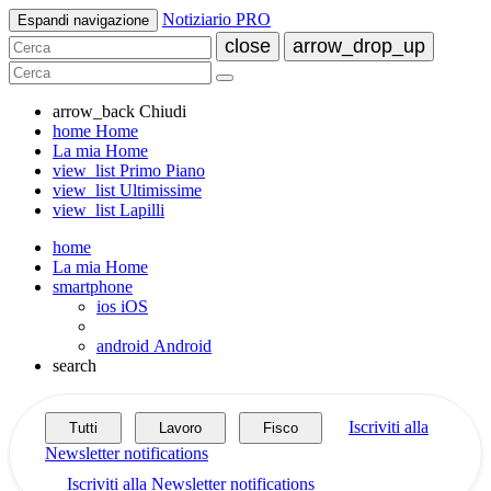
Notiziario PRO
Espandi navigazione
close
arrow_drop_up
arrow_back
Chiudi
home
Home
La mia Home
view_list
Primo Piano
view_list
Ultimissime
view_list
Lapilli
home
La mia Home
smartphone
ios
iOS
android
Android
search
Iscriviti alla
Tutti
Lavoro
Fisco
Newsletter
notifications
Iscriviti alla Newsletter
notifications