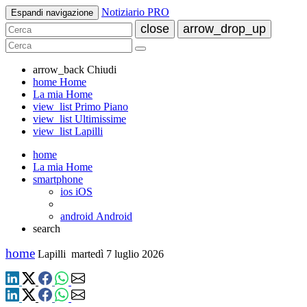
Notiziario PRO
Espandi navigazione
close
arrow_drop_up
arrow_back
Chiudi
home
Home
La mia Home
view_list
Primo Piano
view_list
Ultimissime
view_list
Lapilli
home
La mia Home
smartphone
ios
iOS
android
Android
search
home
Lapilli
martedì 7 luglio 2026