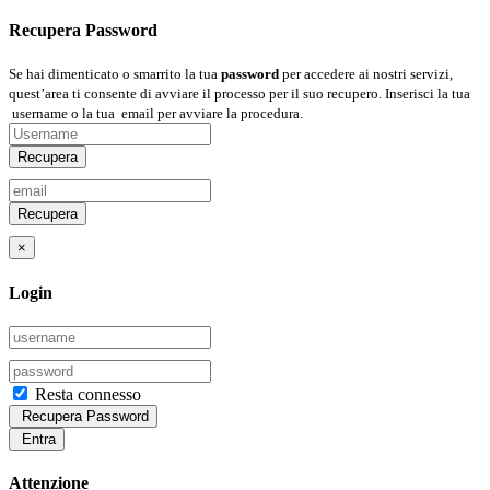
Recupera Password
Se hai dimenticato o smarrito la tua
password
per accedere ai nostri servizi,
quest’area ti consente di avviare il processo per il suo recupero. Inserisci la tua
username
o la tua
email
per avviare la procedura.
Recupera
Recupera
×
Login
Resta connesso
Recupera Password
Entra
Attenzione