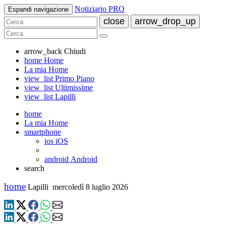
Notiziario PRO
Espandi navigazione
close
arrow_drop_up
arrow_back
Chiudi
home
Home
La mia Home
view_list
Primo Piano
view_list
Ultimissime
view_list
Lapilli
home
La mia Home
smartphone
ios
iOS
android
Android
search
home
Lapilli
mercoledì 8 luglio 2026