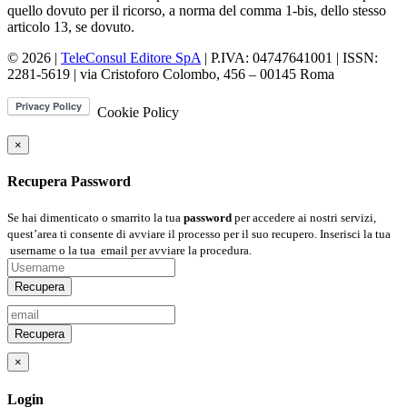
quello dovuto per il ricorso, a norma del comma 1-bis, dello stesso
articolo 13, se dovuto.
© 2026 |
TeleConsul Editore SpA
| P.IVA: 04747641001 | ISSN:
2281-5619
| via Cristoforo Colombo, 456 – 00145 Roma
Cookie Policy
×
Recupera Password
Se hai dimenticato o smarrito la tua
password
per accedere ai nostri servizi,
quest’area ti consente di avviare il processo per il suo recupero. Inserisci la tua
username
o la tua
email
per avviare la procedura.
Recupera
Recupera
×
Login