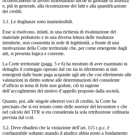
riconoscimento di lavoro straordinario anche in giornate di assenza
e, più in generale, alla ricostruzione dei fatti e alla quantificazione
dei crediti.
3.1. Le doglianze sono inammissibili.
Esse si risolvono, infatti, in una richiesta di rivalutazione del
materiale probatorio e in una diversa lettura delle risultanze
istruttorie, non consentita in sede di legittimità, a fronte di una
motivazione della Corte territoriale che, per come emergente dagli
atti, si presenta logica e coerente.
La Corte territoriale (pagg. 5 e 6) ha mostrato di aver esaminato in
dettaglio il conteggio operato dal ctu sia in riferimento ai dati
emergenti dalle buste paga acquisite agli atti che con riferimento alle
valutazioni in diritto sottese alle determinazioni del consulente
d’ufficio in tema di ferie non godute, ciò in ragione
dell’accoglimento del motivo d’appello proposto dalla società.
Quanto, poi, alle singole ulteriori voci di credito, la Corte ha
precisato che si era tenuto conto delle assenze del lavoratore e che
nel calcolo del TFR si era considerata la sola retribuzione ordinaria
prevista dal ccnl.
3.2. Deve ribadirsi che la violazione dell’art. 115 c.p.c. è
configurabile soltanto quando il giudice abbia posto a fondamento