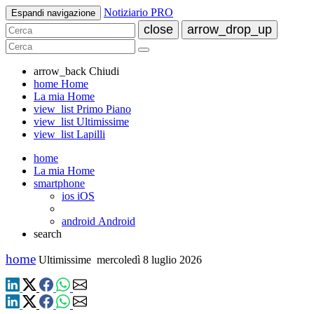
Notiziario PRO
Espandi navigazione
close
arrow_drop_up
arrow_back
Chiudi
home
Home
La mia Home
view_list
Primo Piano
view_list
Ultimissime
view_list
Lapilli
home
La mia Home
smartphone
ios
iOS
android
Android
search
home
Ultimissime
mercoledì 8 luglio 2026