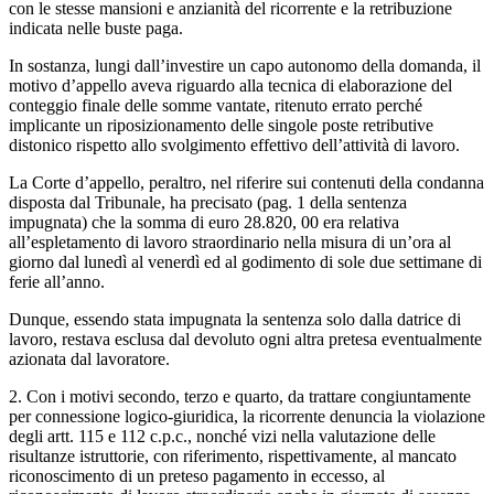
con le stesse mansioni e anzianità del ricorrente e la retribuzione
indicata nelle buste paga.
In sostanza, lungi dall’investire un capo autonomo della domanda, il
motivo d’appello aveva riguardo alla tecnica di elaborazione del
conteggio finale delle somme vantate, ritenuto errato perché
implicante un riposizionamento delle singole poste retributive
distonico rispetto allo svolgimento effettivo dell’attività di lavoro.
La Corte d’appello, peraltro, nel riferire sui contenuti della condanna
disposta dal Tribunale, ha precisato (pag. 1 della sentenza
impugnata) che la somma di euro 28.820, 00 era relativa
all’espletamento di lavoro straordinario nella misura di un’ora al
giorno dal lunedì al venerdì ed al godimento di sole due settimane di
ferie all’anno.
Dunque, essendo stata impugnata la sentenza solo dalla datrice di
lavoro, restava esclusa dal devoluto ogni altra pretesa eventualmente
azionata dal lavoratore.
2. Con i motivi secondo, terzo e quarto, da trattare congiuntamente
per connessione logico‑giuridica, la ricorrente denuncia la violazione
degli artt. 115 e 112 c.p.c., nonché vizi nella valutazione delle
risultanze istruttorie, con riferimento, rispettivamente, al mancato
riconoscimento di un preteso pagamento in eccesso, al