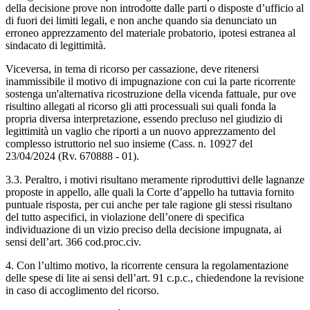
della decisione prove non introdotte dalle parti o disposte d’ufficio al
di fuori dei limiti legali, e non anche quando sia denunciato un
erroneo apprezzamento del materiale probatorio, ipotesi estranea al
sindacato di legittimità.
Viceversa, in tema di ricorso per cassazione, deve ritenersi
inammissibile il motivo di impugnazione con cui la parte ricorrente
sostenga un'alternativa ricostruzione della vicenda fattuale, pur ove
risultino allegati al ricorso gli atti processuali sui quali fonda la
propria diversa interpretazione, essendo precluso nel giudizio di
legittimità un vaglio che riporti a un nuovo apprezzamento del
complesso istruttorio nel suo insieme (Cass. n. 10927 del
23/04/2024 (Rv. 670888 - 01).
3.3. Peraltro, i motivi risultano meramente riproduttivi delle lagnanze
proposte in appello, alle quali la Corte d’appello ha tuttavia fornito
puntuale risposta, per cui anche per tale ragione gli stessi risultano
del tutto aspecifici, in violazione dell’onere di specifica
individuazione di un vizio preciso della decisione impugnata, ai
sensi dell’art. 366 cod.proc.civ.
4. Con l’ultimo motivo, la ricorrente censura la regolamentazione
delle spese di lite ai sensi dell’art. 91 c.p.c., chiedendone la revisione
in caso di accoglimento del ricorso.