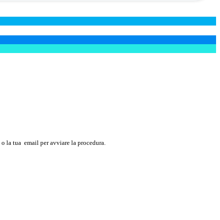
o la tua
email
per avviare la procedura.