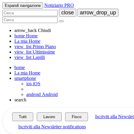
Notiziario PRO
Espandi navigazione
close
arrow_drop_up
arrow_back
Chiudi
home
Home
La mia Home
view_list
Primo Piano
view_list
Ultimissime
view_list
Lapilli
home
La mia Home
smartphone
ios
iOS
android
Android
search
Iscriviti alla Newsle
Tutti
Lavoro
Fisco
Iscriviti alla Newsletter
notifications