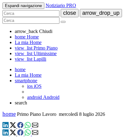
Notiziario PRO
Espandi navigazione
close
arrow_drop_up
arrow_back
Chiudi
home
Home
La mia Home
view_list
Primo Piano
view_list
Ultimissime
view_list
Lapilli
home
La mia Home
smartphone
ios
iOS
android
Android
search
home
Primo Piano Lavoro
mercoledì 8 luglio 2026