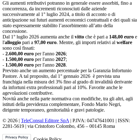
Gli aumenti retributivi potranno in generale essere assorbiti, fino a
concorrenza, da incrementi riconosciuti dalle aziende
successivamente al 1° luglio 2024, a titolo di acconto o di
anticipazione sui futuri aumenti economici contrattuali e dei quali sia
stato espressamente stabilito l’assorbimento all’atto della
concessione.
Dal 1° luglio 2026 aumenta anche il
vitto
che è pari a
148,00 euro
e
l'
alloggio
pari a
97,00 euro
. Mentre, gli importi relativi al
welfare
sono così fissati:
-
2.600,00 euro
per l'anno
2026
;
-
1.500,00 euro
per l'anno
2027
;
-
1.500,00 euro
per l'anno
2028
.
Previsto anche un aumento percentuale per la Garanzia Infortunio
Pastore. A tal proposito, dal 1° gennaio 2026 è prevista una
franchigia nella misura del 3% fino al grado di invalidità derivante
da infortuni extra professionali pari al 10%. Favorite anche le
agevolazioni contributive.
Novità anche nella parte normativa con modifiche, tra gli altri, agli
istituti della previdenza complementare, Fondo Mario Negri,
dirigente temporaneo, genitorialità e gravi patologie.
© 2026 |
TeleConsul Editore SpA
| P.IVA: 04747641001 | ISSN:
2281-5619
| via Cristoforo Colombo, 456 – 00145 Roma
Cookie Policy