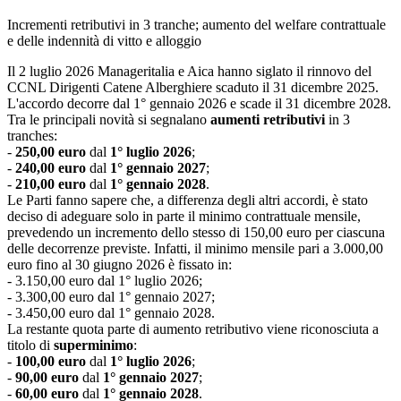
Incrementi retributivi in 3 tranche; aumento del welfare contrattuale
e delle indennità di vitto e alloggio
Il 2 luglio 2026 Manageritalia e Aica hanno siglato il rinnovo del
CCNL Dirigenti Catene Alberghiere scaduto il 31 dicembre 2025.
L'accordo decorre dal 1° gennaio 2026 e scade il 31 dicembre 2028.
Tra le principali novità si segnalano
aumenti retributivi
in 3
tranches:
-
250,00 euro
dal
1° luglio 2026
;
-
240,00 euro
dal
1° gennaio 2027
;
-
210,00 euro
dal
1° gennaio 2028
.
Le Parti fanno sapere che, a differenza degli altri accordi, è stato
deciso di adeguare solo in parte il minimo contrattuale mensile,
prevedendo un incremento dello stesso di 150,00 euro per ciascuna
delle decorrenze previste. Infatti, il minimo mensile pari a 3.000,00
euro fino al 30 giugno 2026 è fissato in:
- 3.150,00 euro dal 1° luglio 2026;
- 3.300,00 euro dal 1° gennaio 2027;
- 3.450,00 euro dal 1° gennaio 2028.
La restante quota parte di aumento retributivo viene riconosciuta a
titolo di
superminimo
:
-
100,00 euro
dal
1° luglio 2026
;
-
90,00 euro
dal
1° gennaio 2027
;
-
60,00 euro
dal
1° gennaio 2028
.