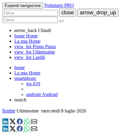
Notiziario PRO
Espandi navigazione
close
arrow_drop_up
arrow_back
Chiudi
home
Home
La mia Home
view_list
Primo Piano
view_list
Ultimissime
view_list
Lapilli
home
La mia Home
smartphone
ios
iOS
android
Android
search
home
Ultimissime
mercoledì 8 luglio 2026