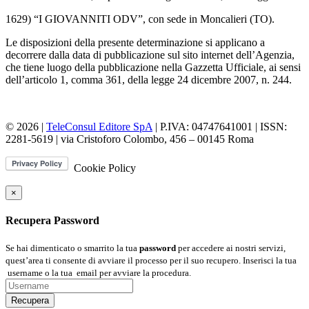
1629) “I GIOVANNITI ODV”, con sede in Moncalieri (TO).
Le disposizioni della presente determinazione si applicano a
decorrere dalla data di pubblicazione sul sito internet dell’Agenzia,
che tiene luogo della pubblicazione nella Gazzetta Ufficiale, ai sensi
dell’articolo 1, comma 361, della legge 24 dicembre 2007, n. 244.
© 2026 |
TeleConsul Editore SpA
| P.IVA: 04747641001 | ISSN:
2281-5619
| via Cristoforo Colombo, 456 – 00145 Roma
Cookie Policy
×
Recupera Password
Se hai dimenticato o smarrito la tua
password
per accedere ai nostri servizi,
quest’area ti consente di avviare il processo per il suo recupero. Inserisci la tua
username
o la tua
email
per avviare la procedura.
Recupera