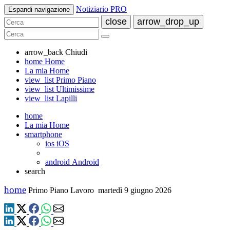
Notiziario PRO
Espandi navigazione
close
arrow_drop_up
arrow_back
Chiudi
home
Home
La mia Home
view_list
Primo Piano
view_list
Ultimissime
view_list
Lapilli
home
La mia Home
smartphone
ios
iOS
android
Android
search
home
Primo Piano Lavoro
martedì 9 giugno 2026