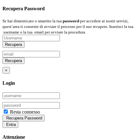
Recupera Password
Se hai dimenticato o smarrito la tua
password
per accedere ai nostri servizi,
quest’area ti consente di avviare il processo per il suo recupero. Inserisci la tua
username
o la tua
email
per avviare la procedura.
Recupera
Recupera
×
Login
Resta connesso
Recupera Password
Entra
Attenzione