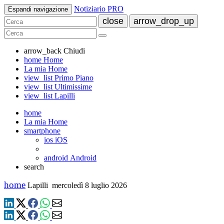
Notiziario PRO
Espandi navigazione
close
arrow_drop_up
arrow_back
Chiudi
home
Home
La mia Home
view_list
Primo Piano
view_list
Ultimissime
view_list
Lapilli
home
La mia Home
smartphone
ios
iOS
android
Android
search
home
Lapilli
mercoledì 8 luglio 2026