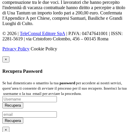
compensazione tra le due voci. I lavoratori che hanno percepito
l'indennità di vacanza contrattuale hanno diritto a percepire a titolo
di Una Tantum un importo lordo pari a 200,00 euro. Confermata
l'Appendice A per Chiese, compresi Santuari, Basiliche e Grandi
Luoghi di Culto.
© 2026 |
TeleConsul Editore SpA
| P.IVA: 04747641001 | ISSN:
2281-5619
| via Cristoforo Colombo, 456 – 00145 Roma
Privacy Policy
Cookie Policy
×
Recupera Password
Se hai dimenticato o smarrito la tua
password
per accedere ai nostri servizi,
quest’area ti consente di avviare il processo per il suo recupero. Inserisci la tua
username
o la tua
email
per avviare la procedura.
Recupera
Recupera
×