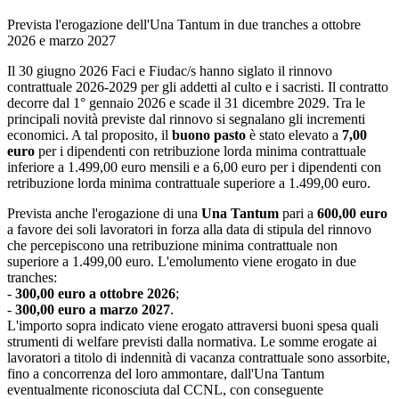
Prevista l'erogazione dell'Una Tantum in due tranches a ottobre
2026 e marzo 2027
Il 30 giugno 2026 Faci e Fiudac/s hanno siglato il rinnovo
contrattuale 2026-2029 per gli addetti al culto e i sacristi. Il contratto
decorre dal 1° gennaio 2026 e scade il 31 dicembre 2029. Tra le
principali novità previste dal rinnovo si segnalano gli incrementi
economici. A tal proposito, il
buono pasto
è stato elevato a
7,00
euro
per i dipendenti con retribuzione lorda minima contrattuale
inferiore a 1.499,00 euro mensili e a 6,00 euro per i dipendenti con
retribuzione lorda minima contrattuale superiore a 1.499,00 euro.
Prevista anche l'erogazione di una
Una Tantum
pari a
600,00 euro
a favore dei soli lavoratori in forza alla data di stipula del rinnovo
che percepiscono una retribuzione minima contrattuale non
superiore a 1.499,00 euro. L'emolumento viene erogato in due
tranches:
-
300,00 euro a ottobre 2026
;
-
300,00 euro a marzo 2027
.
L'importo sopra indicato viene erogato attraversi buoni spesa quali
strumenti di welfare previsti dalla normativa. Le somme erogate ai
lavoratori a titolo di indennità di vacanza contrattuale sono assorbite,
fino a concorrenza del loro ammontare, dall'Una Tantum
eventualmente riconosciuta dal CCNL, con conseguente