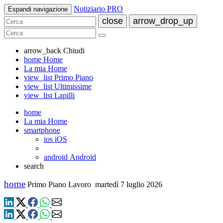
Notiziario PRO
Espandi navigazione
close
arrow_drop_up
arrow_back
Chiudi
home
Home
La mia Home
view_list
Primo Piano
view_list
Ultimissime
view_list
Lapilli
home
La mia Home
smartphone
ios
iOS
android
Android
search
home
Primo Piano Lavoro
martedì 7 luglio 2026