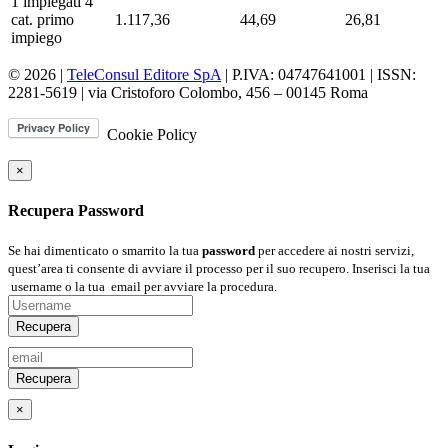
1 impiegati 4°
cat. primo
1.117,36
44,69
26,81
impiego
© 2026 |
TeleConsul Editore SpA
| P.IVA: 04747641001 | ISSN:
2281-5619
| via Cristoforo Colombo, 456 – 00145 Roma
Cookie Policy
×
Recupera Password
Se hai dimenticato o smarrito la tua
password
per accedere ai nostri servizi,
quest’area ti consente di avviare il processo per il suo recupero. Inserisci la tua
username
o la tua
email
per avviare la procedura.
Recupera
Recupera
×