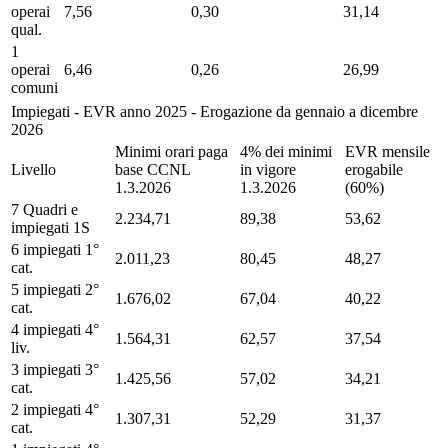
operai
7,56
0,30
31,14
qual.
1
operai
6,46
0,26
26,99
comuni
Impiegati - EVR anno 2025 - Erogazione da gennaio a dicembre
2026
Minimi orari paga
4% dei minimi
EVR mensile
Livello
base CCNL
in vigore
erogabile
1.3.2026
1.3.2026
(60%)
7 Quadri e
2.234,71
89,38
53,62
impiegati 1S
6 impiegati 1°
2.011,23
80,45
48,27
cat.
5 impiegati 2°
1.676,02
67,04
40,22
cat.
4 impiegati 4°
1.564,31
62,57
37,54
liv.
3 impiegati 3°
1.425,56
57,02
34,21
cat.
2 impiegati 4°
1.307,31
52,29
31,37
cat.