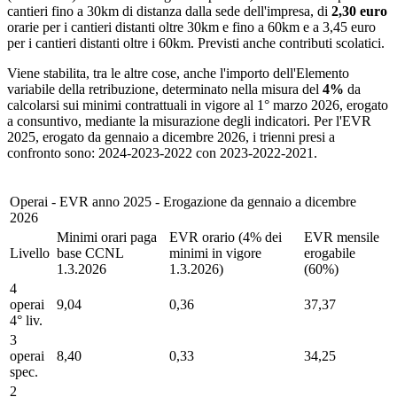
cantieri fino a 30km di distanza dalla sede dell'impresa, di
2,30 euro
orarie per i cantieri distanti oltre 30km e fino a 60km e a 3,45 euro
per i cantieri distanti oltre i 60km. Previsti anche contributi scolatici.
Viene stabilita, tra le altre cose, anche l'importo dell'Elemento
variabile della retribuzione, determinato nella misura del
4%
da
calcolarsi sui minimi contrattuali in vigore al 1° marzo 2026, erogato
a consuntivo, mediante la misurazione degli indicatori. Per l'EVR
2025, erogato da gennaio a dicembre 2026, i trienni presi a
confronto sono: 2024-2023-2022 con 2023-2022-2021.
Operai - EVR anno 2025 - Erogazione da gennaio a dicembre
2026
Minimi orari paga
EVR orario (4% dei
EVR mensile
Livello
base CCNL
minimi in vigore
erogabile
1.3.2026
1.3.2026)
(60%)
4
operai
9,04
0,36
37,37
4° liv.
3
operai
8,40
0,33
34,25
spec.
2