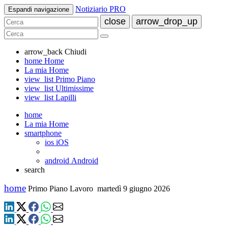
Notiziario PRO
Espandi navigazione
close
arrow_drop_up
arrow_back
Chiudi
home
Home
La mia Home
view_list
Primo Piano
view_list
Ultimissime
view_list
Lapilli
home
La mia Home
smartphone
ios
iOS
android
Android
search
home
Primo Piano Lavoro
martedì 9 giugno 2026