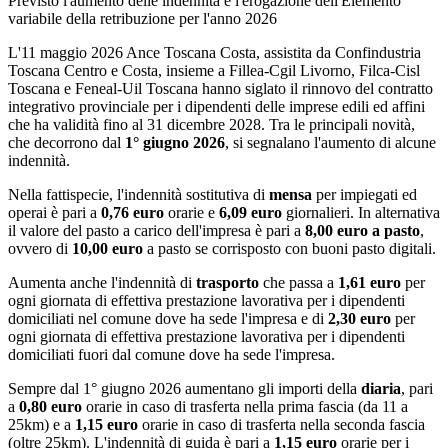
Previsto l'aumento delle indennità e l'erogazione dell'Elemento
variabile della retribuzione per l'anno 2026
L'11 maggio 2026 Ance Toscana Costa, assistita da Confindustria
Toscana Centro e Costa, insieme a Fillea-Cgil Livorno, Filca-Cisl
Toscana e Feneal-Uil Toscana hanno siglato il rinnovo del contratto
integrativo provinciale per i dipendenti delle imprese edili ed affini
che ha validità fino al 31 dicembre 2028. Tra le principali novità,
che decorrono dal
1° giugno 2026
, si segnalano l'aumento di alcune
indennità.
Nella fattispecie, l'indennità sostitutiva di
mensa
per impiegati ed
operai è pari a
0,76 euro
orarie e
6,09 euro
giornalieri. In alternativa
il valore del pasto a carico dell'impresa è pari a
8,00 euro a pasto
,
ovvero di
10,00 euro
a pasto se corrisposto con buoni pasto digitali.
Aumenta anche l'indennità di
trasporto
che passa a
1,61 euro
per
ogni giornata di effettiva prestazione lavorativa per i dipendenti
domiciliati nel comune dove ha sede l'impresa e di
2,30 euro
per
ogni giornata di effettiva prestazione lavorativa per i dipendenti
domiciliati fuori dal comune dove ha sede l'impresa.
Sempre dal 1° giugno 2026 aumentano gli importi della
diaria
, pari
a
0,80 euro
orarie in caso di trasferta nella prima fascia (da 11 a
25km) e a
1,15 euro
orarie in caso di trasferta nella seconda fascia
(oltre 25km). L'indennità di guida è pari a
1,15 euro
orarie per i