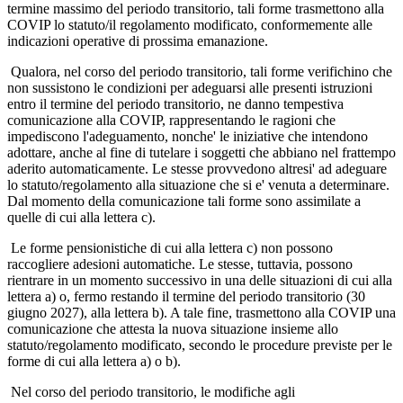
termine massimo del periodo transitorio, tali forme trasmettono alla
COVIP lo statuto/il regolamento modificato, conformemente alle
indicazioni operative di prossima emanazione.
Qualora, nel corso del periodo transitorio, tali forme verifichino che
non sussistono le condizioni per adeguarsi alle presenti istruzioni
entro il termine del periodo transitorio, ne danno tempestiva
comunicazione alla COVIP, rappresentando le ragioni che
impediscono l'adeguamento, nonche' le iniziative che intendono
adottare, anche al fine di tutelare i soggetti che abbiano nel frattempo
aderito automaticamente. Le stesse provvedono altresi' ad adeguare
lo statuto/regolamento alla situazione che si e' venuta a determinare.
Dal momento della comunicazione tali forme sono assimilate a
quelle di cui alla lettera c).
Le forme pensionistiche di cui alla lettera c) non possono
raccogliere adesioni automatiche. Le stesse, tuttavia, possono
rientrare in un momento successivo in una delle situazioni di cui alla
lettera a) o, fermo restando il termine del periodo transitorio (30
giugno 2027), alla lettera b). A tale fine, trasmettono alla COVIP una
comunicazione che attesta la nuova situazione insieme allo
statuto/regolamento modificato, secondo le procedure previste per le
forme di cui alla lettera a) o b).
Nel corso del periodo transitorio, le modifiche agli