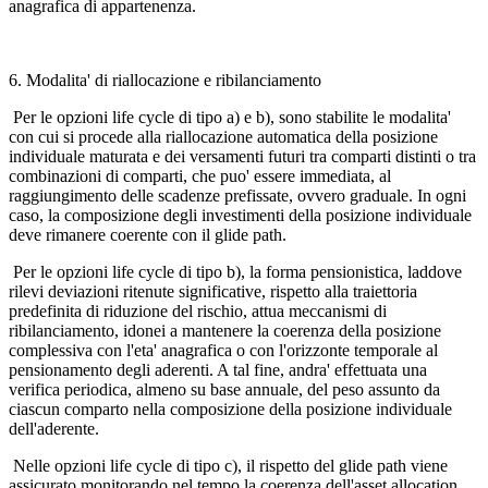
anagrafica di appartenenza.
6. Modalita' di riallocazione e ribilanciamento
Per le opzioni life cycle di tipo a) e b), sono stabilite le modalita'
con cui si procede alla riallocazione automatica della posizione
individuale maturata e dei versamenti futuri tra comparti distinti o tra
combinazioni di comparti, che puo' essere immediata, al
raggiungimento delle scadenze prefissate, ovvero graduale. In ogni
caso, la composizione degli investimenti della posizione individuale
deve rimanere coerente con il glide path.
Per le opzioni life cycle di tipo b), la forma pensionistica, laddove
rilevi deviazioni ritenute significative, rispetto alla traiettoria
predefinita di riduzione del rischio, attua meccanismi di
ribilanciamento, idonei a mantenere la coerenza della posizione
complessiva con l'eta' anagrafica o con l'orizzonte temporale al
pensionamento degli aderenti. A tal fine, andra' effettuata una
verifica periodica, almeno su base annuale, del peso assunto da
ciascun comparto nella composizione della posizione individuale
dell'aderente.
Nelle opzioni life cycle di tipo c), il rispetto del glide path viene
assicurato monitorando nel tempo la coerenza dell'asset allocation