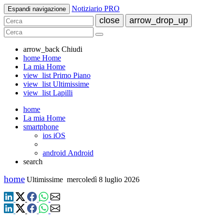
Notiziario PRO
Espandi navigazione
close
arrow_drop_up
arrow_back
Chiudi
home
Home
La mia Home
view_list
Primo Piano
view_list
Ultimissime
view_list
Lapilli
home
La mia Home
smartphone
ios
iOS
android
Android
search
home
Ultimissime
mercoledì 8 luglio 2026