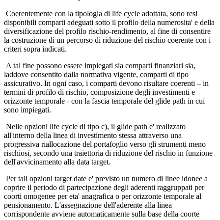
Coerentemente con la tipologia di life cycle adottata, sono resi
disponibili comparti adeguati sotto il profilo della numerosita' e della
diversificazione del profilo rischio-rendimento, al fine di consentire
la costruzione di un percorso di riduzione del rischio coerente con i
criteri sopra indicati.
A tal fine possono essere impiegati sia comparti finanziari sia,
laddove consentito dalla normativa vigente, comparti di tipo
assicurativo. In ogni caso, i comparti devono risultare coerenti – in
termini di profilo di rischio, composizione degli investimenti e
orizzonte temporale - con la fascia temporale del glide path in cui
sono impiegati.
Nelle opzioni life cycle di tipo c), il glide path e' realizzato
all'interno della linea di investimento stessa attraverso una
progressiva riallocazione del portafoglio verso gli strumenti meno
rischiosi, secondo una traiettoria di riduzione del rischio in funzione
dell'avvicinamento alla data target.
Per tali opzioni target date e' previsto un numero di linee idonee a
coprire il periodo di partecipazione degli aderenti raggruppati per
coorti omogenee per eta' anagrafica o per orizzonte temporale al
pensionamento. L'assegnazione dell'aderente alla linea
corrispondente avviene automaticamente sulla base della coorte