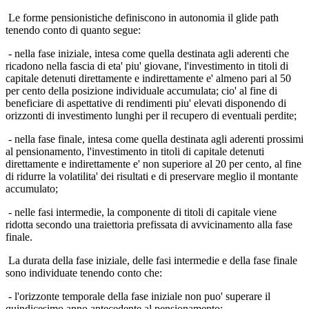
Le forme pensionistiche definiscono in autonomia il glide path
tenendo conto di quanto segue:
- nella fase iniziale, intesa come quella destinata agli aderenti che
ricadono nella fascia di eta' piu' giovane, l'investimento in titoli di
capitale detenuti direttamente e indirettamente e' almeno pari al 50
per cento della posizione individuale accumulata; cio' al fine di
beneficiare di aspettative di rendimenti piu' elevati disponendo di
orizzonti di investimento lunghi per il recupero di eventuali perdite;
- nella fase finale, intesa come quella destinata agli aderenti prossimi
al pensionamento, l'investimento in titoli di capitale detenuti
direttamente e indirettamente e' non superiore al 20 per cento, al fine
di ridurre la volatilita' dei risultati e di preservare meglio il montante
accumulato;
- nelle fasi intermedie, la componente di titoli di capitale viene
ridotta secondo una traiettoria prefissata di avvicinamento alla fase
finale.
La durata della fase iniziale, delle fasi intermedie e della fase finale
sono individuate tenendo conto che:
- l'orizzonte temporale della fase iniziale non puo' superare il
quindicesimo anno antecedente al pensionamento;