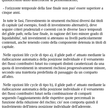
- l'orizzonte temporale della fase finale non puo' essere superiore a
cinque anni.
In tutte le fasi, l'investimento in strumenti rischiosi diversi dai titoli
di capitale (ad esempio, fondi di investimento alternativi), deve
seguire criteri prudenziali e coerenti con le diverse fasce temporali
del glide path; nella fase finale, in ragione del loro minore grado di
liquidabilita', tali investimenti si attestano su livelli particolarmente
contenuti, anche tenendo conto della componente detenuta in titoli di
capitale.
Nelle opzioni life cycle di tipo a), il glide path e' attuato mediante la
riallocazione automatica della posizione individuale e il versamento
dei flussi contributivi futuri tra comparti distinti caratterizzati da una
quota di investimenti in strumenti rischiosi progressivamente minore,
secondo una traiettoria predefinita di passaggio da un comparto
all'altro.
Nelle opzioni life cycle di tipo b), il glide path e' attuato mediante la
riallocazione automatica della posizione individuale e il versamento
dei flussi contributivi futuri nella combinazione di comparti
seguendo l'aggiustamento delle rispettive quote percentuali in
funzione della riduzione del rischio; cio' non comporta quindi il
trasferimento dell'intera posizione individuale dell'aderente.