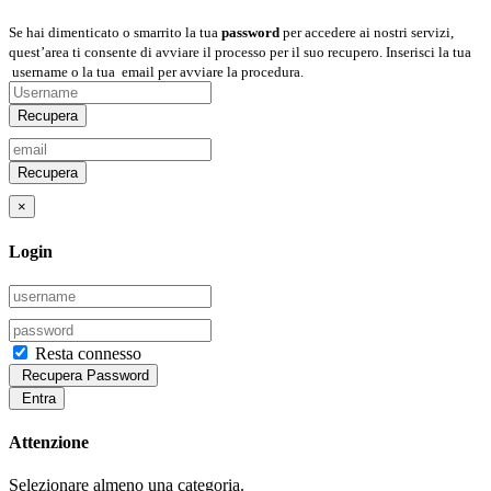
Se hai dimenticato o smarrito la tua
password
per accedere ai nostri servizi,
quest’area ti consente di avviare il processo per il suo recupero. Inserisci la tua
username
o la tua
email
per avviare la procedura.
Recupera
Recupera
×
Login
Resta connesso
Recupera Password
Entra
Attenzione
Selezionare almeno una categoria.