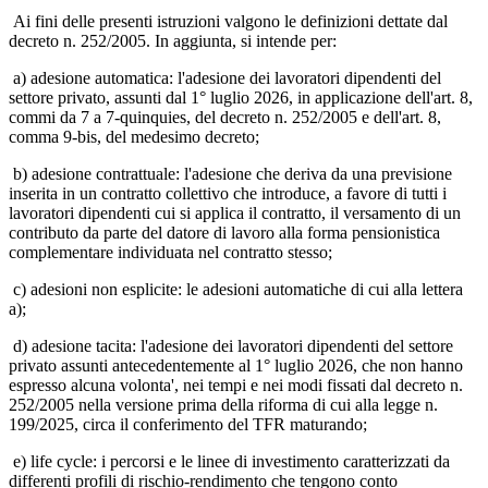
Ai fini delle presenti istruzioni valgono le definizioni dettate dal
decreto n. 252/2005. In aggiunta, si intende per:
a) adesione automatica: l'adesione dei lavoratori dipendenti del
settore privato, assunti dal 1° luglio 2026, in applicazione dell'art. 8,
commi da 7 a 7-quinquies, del decreto n. 252/2005 e dell'art. 8,
comma 9-bis, del medesimo decreto;
b) adesione contrattuale: l'adesione che deriva da una previsione
inserita in un contratto collettivo che introduce, a favore di tutti i
lavoratori dipendenti cui si applica il contratto, il versamento di un
contributo da parte del datore di lavoro alla forma pensionistica
complementare individuata nel contratto stesso;
c) adesioni non esplicite: le adesioni automatiche di cui alla lettera
a);
d) adesione tacita: l'adesione dei lavoratori dipendenti del settore
privato assunti antecedentemente al 1° luglio 2026, che non hanno
espresso alcuna volonta', nei tempi e nei modi fissati dal decreto n.
252/2005 nella versione prima della riforma di cui alla legge n.
199/2025, circa il conferimento del TFR maturando;
e) life cycle: i percorsi e le linee di investimento caratterizzati da
differenti profili di rischio-rendimento che tengono conto