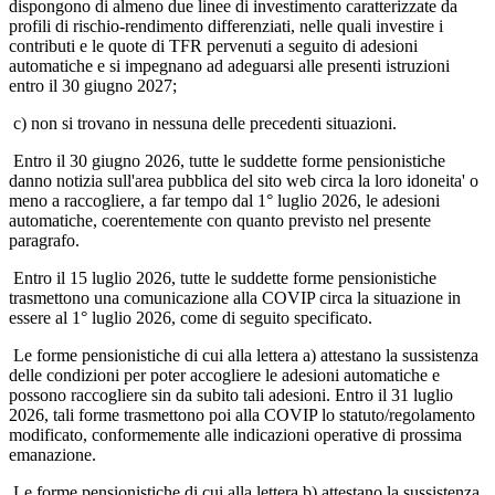
dispongono di almeno due linee di investimento caratterizzate da
profili di rischio-rendimento differenziati, nelle quali investire i
contributi e le quote di TFR pervenuti a seguito di adesioni
automatiche e si impegnano ad adeguarsi alle presenti istruzioni
entro il 30 giugno 2027;
c) non si trovano in nessuna delle precedenti situazioni.
Entro il 30 giugno 2026, tutte le suddette forme pensionistiche
danno notizia sull'area pubblica del sito web circa la loro idoneita' o
meno a raccogliere, a far tempo dal 1° luglio 2026, le adesioni
automatiche, coerentemente con quanto previsto nel presente
paragrafo.
Entro il 15 luglio 2026, tutte le suddette forme pensionistiche
trasmettono una comunicazione alla COVIP circa la situazione in
essere al 1° luglio 2026, come di seguito specificato.
Le forme pensionistiche di cui alla lettera a) attestano la sussistenza
delle condizioni per poter accogliere le adesioni automatiche e
possono raccogliere sin da subito tali adesioni. Entro il 31 luglio
2026, tali forme trasmettono poi alla COVIP lo statuto/regolamento
modificato, conformemente alle indicazioni operative di prossima
emanazione.
Le forme pensionistiche di cui alla lettera b) attestano la sussistenza