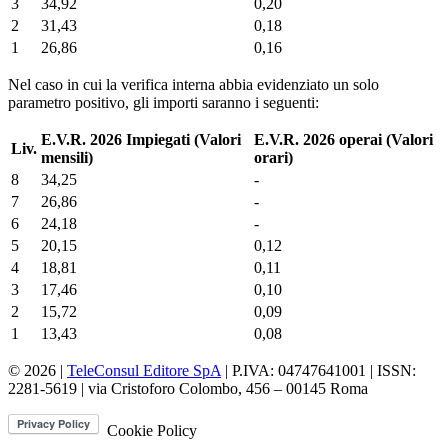
3
34,92
0,20
2
31,43
0,18
1
26,86
0,16
Nel caso in cui la verifica interna abbia evidenziato un solo
parametro positivo, gli importi saranno i seguenti:
E.V.R. 2026 Impiegati (Valori
E.V.R. 2026 operai (Valori
Liv.
mensili)
orari)
8
34,25
-
7
26,86
-
6
24,18
-
5
20,15
0,12
4
18,81
0,11
3
17,46
0,10
2
15,72
0,09
1
13,43
0,08
© 2026 |
TeleConsul Editore SpA
| P.IVA: 04747641001 | ISSN:
2281-5619
| via Cristoforo Colombo, 456 – 00145 Roma
Cookie Policy