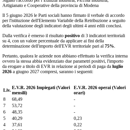
Siglato l'accordo per l’Edilizia Industria, Piccola Industria,
Artigianato e Cooperative della provincia di Modena
Il 5 giugno 2026 le Parti sociali hanno firmato il verbale di accordo
per l'istituzione dell'Elemento Variabile della Retribuzione a seguito
della valutazione degli indicatori degli ultimi 4 anni edili conclusi.
Dalla verifica è emerso il risultato
positivo
di 3 indicatori territoriali
su 4, con un valore percentuale da applicare ai fini della
determinazione dell'importo dell'EVR territoriale pari al
75%
.
Pertanto, qualora le aziende non abbiano effettuato la verifica interna
ovvero la stessa abbia evidenziato due parametri positivi, l'importo
da erogare a titolo di EVR in relazione ai periodi di paga da
luglio
2026
a giugno 2027 compresi, saranno i seguenti:
E.V.R. 2026 Impiegati (Valori
E.V.R. 2026 operai (Valori
Liv.
mensili)
orari)
8
68,49
-
7
53,72
-
6
48,35
-
5
40,29
0,23
4
37,61
0,22