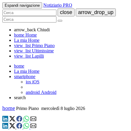
Notiziario PRO
Espandi navigazione
close
arrow_drop_up
arrow_back
Chiudi
home
Home
La mia Home
view_list
Primo Piano
view_list
Ultimissime
view_list
Lapilli
home
La mia Home
smartphone
ios
iOS
android
Android
search
home
Primo Piano
mercoledì 8 luglio 2026