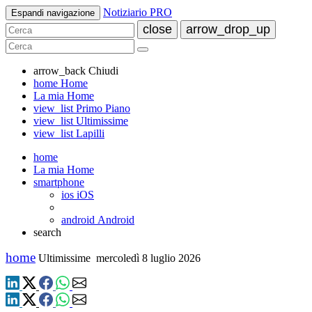
Notiziario PRO
Espandi navigazione
close
arrow_drop_up
arrow_back
Chiudi
home
Home
La mia Home
view_list
Primo Piano
view_list
Ultimissime
view_list
Lapilli
home
La mia Home
smartphone
ios
iOS
android
Android
search
home
Ultimissime
mercoledì 8 luglio 2026